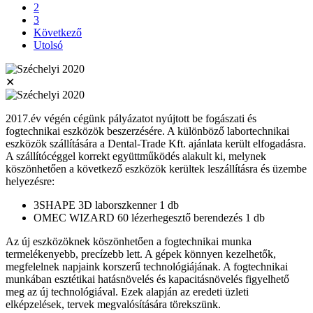
2
3
Következő
Utolsó
✕
2017.év végén cégünk pályázatot nyújtott be fogászati és
fogtechnikai eszközök beszerzésére. A különböző labortechnikai
eszközök szállítására a Dental-Trade Kft. ajánlata került elfogadásra.
A szállítócéggel korrekt együttműködés alakult ki, melynek
köszönhetően a következő eszközök kerültek leszállításra és üzembe
helyezésre:
3SHAPE 3D laborszkenner 1 db
OMEC WIZARD 60 lézerhegesztő berendezés 1 db
Az új eszközöknek köszönhetően a fogtechnikai munka
termelékenyebb, precízebb lett. A gépek könnyen kezelhetők,
megfelelnek napjaink korszerű technológiájának. A fogtechnikai
munkában esztétikai hatásnövelés és kapacitásnövelés figyelhető
meg az új technológiával. Ezek alapján az eredeti üzleti
elképzelések, tervek megvalósítására törekszünk.